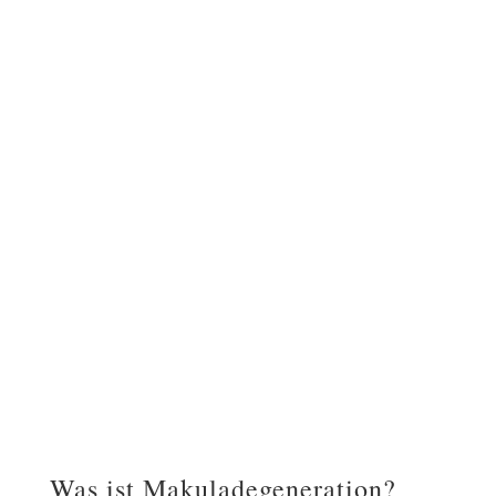
Augenakupunktur und Hospitation in der
Augenpraxis M. Hohman
Ausbildung in Augen-Regenerations-
Therapie bei Andreas Nieswand
Praxisseminar Regena-Akademie
„Augenheilkunde“
Ausbildung Dorn-Therapie und Dorn-
Osteopathie
Und viele weitere naturheilkundliche
Fortbildungen
Was ist Makuladegeneration?